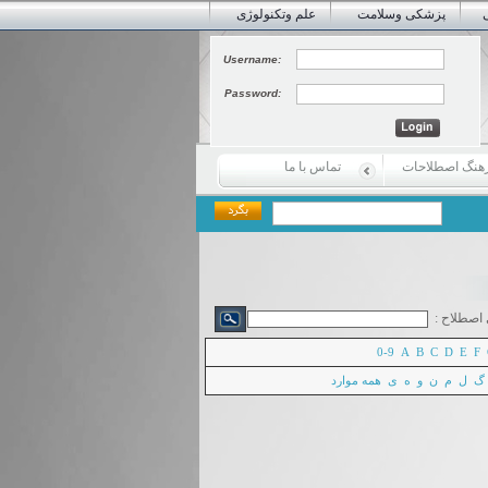
پزشکی وسلامت
علم وتکنولوژی
Username:
Password:
هنگ اصطلاحات
تماس با ما
اصطلاح :
0-9
A
B
C
D
E
F
گ
ل
م
ن
و
ه
ی
همه موارد