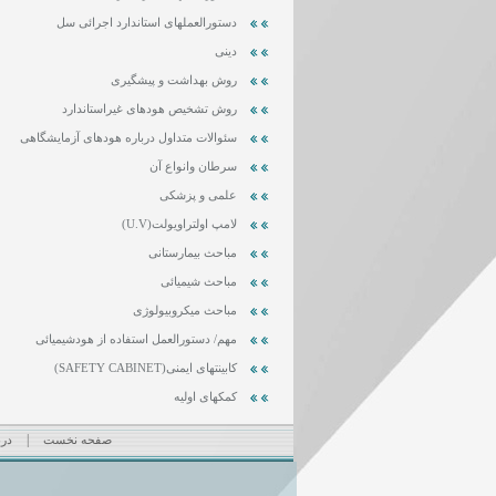
دستورالعملهای استاندارد اجرائی سل
دینی
روش بهداشت و پیشگیری
روش تشخیص هودهای غیراستاندارد
سئوالات متداول درباره هودهای آزمایشگاهی
سرطان وانواع آن
علمی و پزشکی
لامپ اولتراویولت(U.V)
مباحث بیمارستانی
مباحث شیمیائی
مباحث میکروبیولوژی
مهم/ دستورالعمل استفاده از هودشیمیائی
کابینتهای ایمنی(SAFETY CABINET)
کمکهای اولیه
|
صفحه نخست
درب