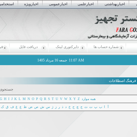
اخباربهداشتی
اخبارعلمی
اخبارعمومی
اخبارویژه
استخدامی
شماره حساب ها
دایرکتوری لینک
دریافت فایل
فر
11:07 AM
جمعه 16 مرداد 1405
فرهنگ اصطلاحات
جستجوی 
همه موارد
Z
Y
X
W
V
U
T
S
R
Q
P
O
N
M
L
K
J
I
H
G
آ
ا
ب
پ
ت
ث
ج
چ
ح
خ
د
ذ
ر
ز
ژ
س
ش
ص
ض
ظ
ع
غ
ف
ق
ک