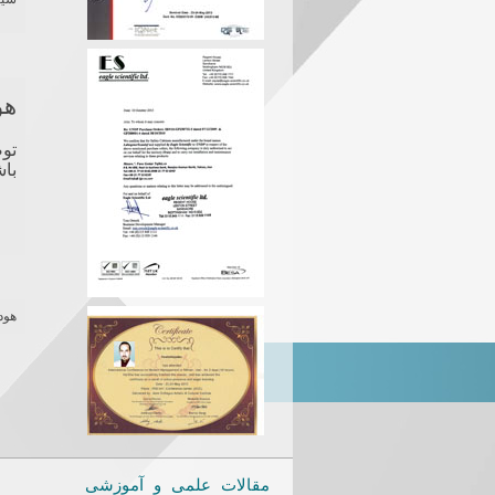
هود
باش
هودهایی م
مقالات علمی و آموزشی