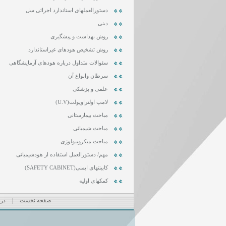
دستورالعملهای استاندارد اجرائی سل
دینی
روش بهداشت و پیشگیری
روش تشخیص هودهای غیراستاندارد
سئوالات متداول درباره هودهای آزمایشگاهی
سرطان وانواع آن
علمی و پزشکی
لامپ اولتراویولت(U.V)
مباحث بیمارستانی
مباحث شیمیائی
مباحث میکروبیولوژی
مهم/ دستورالعمل استفاده از هودشیمیائی
کابینتهای ایمنی(SAFETY CABINET)
کمکهای اولیه
|
صفحه نخست
درب