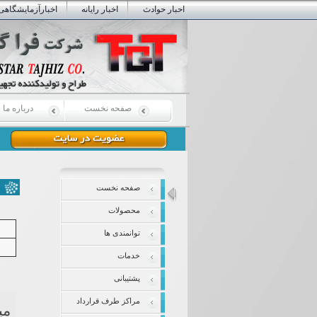
احبار حوادث
اخبار رایانه
اخبارآزمایشگاهی
صفحه نخست
درباره ما
صفحه نخست
محصولات
توانمندی ها
خدمات
پشتیبانی
مراکز طرف قرارداد
می