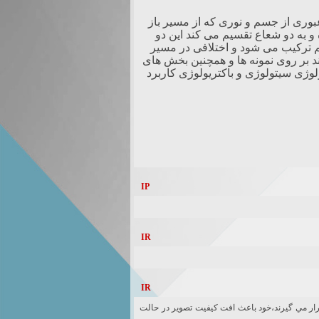
بوری از جسم و نوری که از مسیر باز
 و به دو شعاع تقسیم می کند این دو
م ترکیب می شود و اختلافی در مسیر
د بر روی نمونه ها و همچنین بخش های
وژی سیتولوژی و باکتریولوژی کاربرد
IP
IR
IR
ي IR گرچه تاعث ديد در شب مي گردند،اما از آنجا كه به صورت يك پرده بر روي CCD قرار مي گيرند،خود باعث افت كيفيت تصوير در حالت