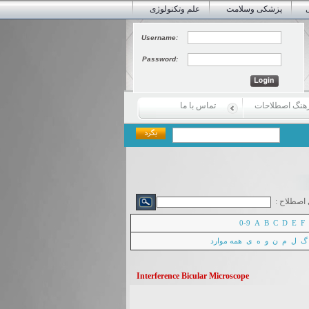
پزشکی وسلامت
علم وتکنولوژی
Username:
Password:
هنگ اصطلاحات
تماس با ما
اصطلاح :
0-9
A
B
C
D
E
F
گ
ل
م
ن
و
ه
ی
همه موارد
Interference Bicular Microscope