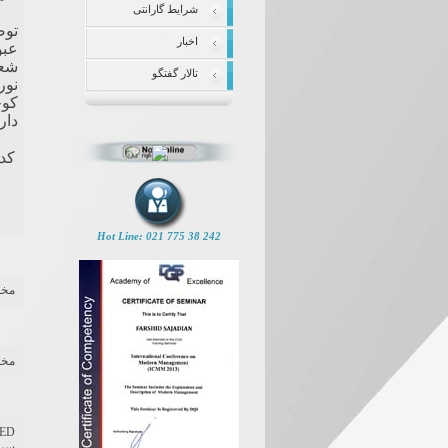
شرایط گارانتی
توض
اخبار
عبو
شعا
تالار گفتگو
نور
کوچ
دارد
کد
Hot Line: 021 775 38 242
مخفف dcotorP tenretnI معمول تر
مخفف derarfnI به معني فراتر از 
سيا