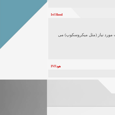
Ivf Hood
ه اغلب مجهز به تجهیزات مورد نیاز (مثل میکروسکوپ) می
IVFهود