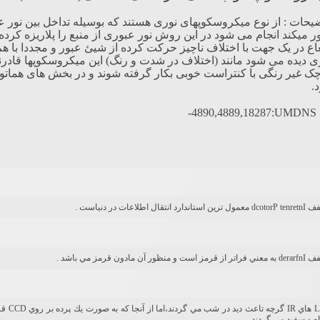
یحات : از نوع میکروسکوپهای نوری هستند که بوسیله تداخل بین نور ع
ر میکند انجام می شود در این روش نور عبوری از منبع را پلاریزه کرده
ع در یک جهت با اختلاف ناچیز حرکت کرده از شیئ عبور و مجددا با ه
ی دیده می شود مانند (اختلاف در شدت و رنگ) این میکروسکوپها قادرن
ک غیر رنگی با کنتراست خوبی بکار گرفته شوند و در بخش های هماتول
.
-4890,4889,18287
:
UMDNS
ين استاندارد انتقال اطلاعات در دنياست .
قرمز است و منظور آن مادون قرمز مي باشد .
LED ها
ه و سفيد مي گردند .