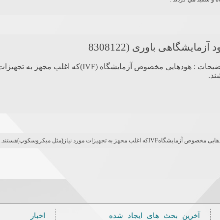
 آزمایشگاهی باوری (8308122
توضیحات : هودهایی مخصوص آزمایشگاه (IVF)ک
ند.
خصوص آزمایشگاهIVFکه اغلب مجهز به تجهیزات مورد نیاز(مثل میکروسکوپ)هستند.
آخرین بحث های ایجاد شده
اخبار