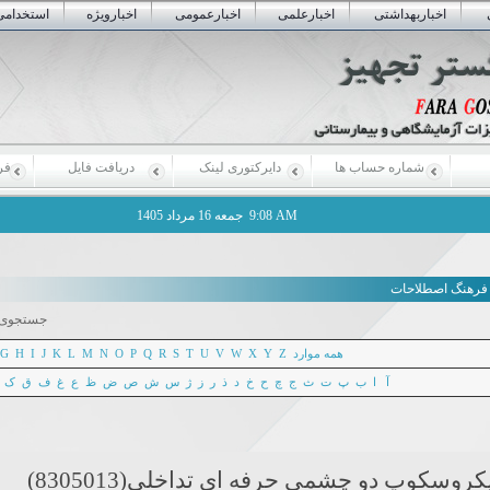
اخباربهداشتی
اخبارعلمی
اخبارعمومی
اخبارویژه
استخدامی
شماره حساب ها
دایرکتوری لینک
دریافت فایل
فر
9:08 AM
جمعه 16 مرداد 1405
فرهنگ اصطلاحات
جستجوی 
همه موارد
Z
Y
X
W
V
U
T
S
R
Q
P
O
N
M
L
K
J
I
H
G
آ
ا
ب
پ
ت
ث
ج
چ
ح
خ
د
ذ
ر
ز
ژ
س
ش
ص
ض
ظ
ع
غ
ف
ق
ک
کروسکوپ دو چشمی حرفه ای تداخلی(8305013)