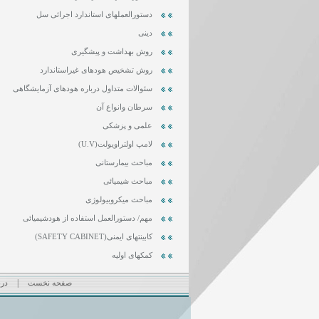
دستورالعملهای استاندارد اجرائی سل
دینی
روش بهداشت و پیشگیری
روش تشخیص هودهای غیراستاندارد
سئوالات متداول درباره هودهای آزمایشگاهی
سرطان وانواع آن
علمی و پزشکی
لامپ اولتراویولت(U.V)
مباحث بیمارستانی
مباحث شیمیائی
مباحث میکروبیولوژی
مهم/ دستورالعمل استفاده از هودشیمیائی
کابینتهای ایمنی(SAFETY CABINET)
کمکهای اولیه
|
صفحه نخست
درب