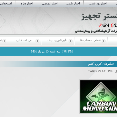
اخباربهداشتی
اخبارعلمی
اخبارعمومی
اخبارویژه
استخدامی
شماره حساب ها
دایرکتوری لینک
دریافت فایل
فر
7:07 PM
پنج شنبه 15 مرداد 1405
فیلترهای کربن اکتیو
ل:
CARBON ACTIVE