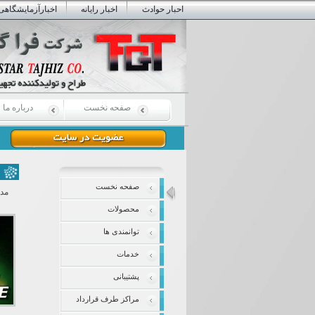
احبار حوادث
اخبار رایانه
اخبارآزمایشگاهی
صفحه نخست
درباره ما
صفحه نخست
مد
محصولات
توانمندی ها
خدمات
پشتیبانی
مراکز طرف قرارداد