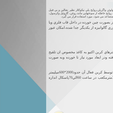
ئن واگزيلن،روايح پلي نيكوكلار نظير نفتالين و بي فنيل
 روايح حاطله از سوختهايي مانند روغن، گازوئيل وكرسول،
تصاعد مي شود، مورد استفاده قرار مي گيرد.
نياز بصورت چين خورده در داخل قاب فلزي ويا
وري گالوانيزه از يكديگر جدا شده،امكان عبور
يلترهاي كربن اكتيو به كاغذ مخصوص ان تلقيح
 ودر ابعاد مورد نياز تا خورده وبه صورت
 توسط كربن فعال آن حدود
2000
*
600
ميليمتر
مترمكعب در ساعت
60
الي
70
پاسكال اندازه