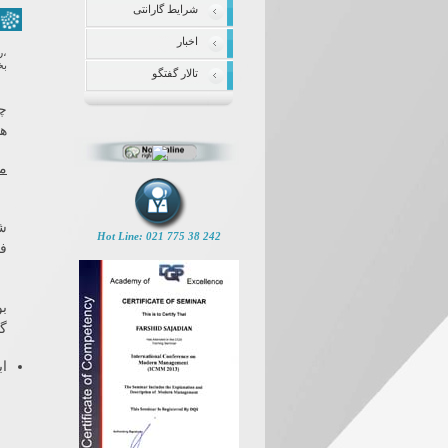
شرایط گارانتی
اخبار
،ر
بخ
تالار گفتگو
چو
هو
م
شد
Hot Line: 021 775 38 242
في
بو
گ
اب