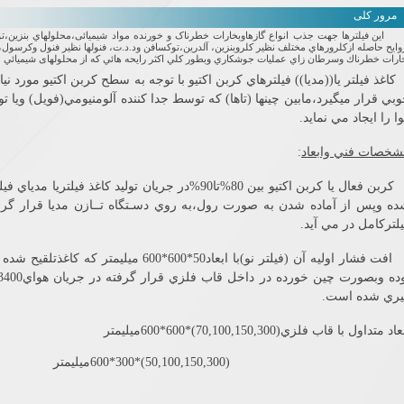
مرور کلی
اين فيلترها جهت جذب انواع گازهاوبخارات خطرناک و خورنده مواد شیمیائی،محلولهاي بنزين،تولو
وايح حاصله ازكلرورهاي مختلف نظير كلروبنزين، آلدرين،توكسافن ود.د.ت، فنولها نظير فنول وكرسول،
ارات خطرناك وسرطان زاي عمليات جوشكاري وبطور كلي اكثر رايحه هائي كه از محلولهای شيميائي م
كاغذ فيلتر يا((مديا)) فيلترهاي كربن اكتيو با توجه به سطح كربن اكتيو مورد 
بي قرار ميگيرد،مابين چينها (تاها) كه توسط جدا كننده آلومنيومي(فويل) ويا ت
ا را ايجاد مي نمايد.
شخصات فني وابعاد
:
كربن فعال يا كربن اكتيو بين
80
%تا
90
%در جريان توليد كاغذ فيلتريا مدياي ف
ه وپس از آماده شدن به صورت رول،به روي دسـتگاه تــازن مديا قرار گرفته
لتركامل در مي آيد.
افت فشار اوليه آن (فيلتر نو)با ابعاد
50
*
600
*
600
ميليمتر كه كاغذتلقيح شده
ده وبصورت چين خورده در داخل قاب فلزي قرار گرفته در جريان هواي
3400
يري شده است.
عاد متداول با قاب فلزي(
70,100,150,300
)*
600
*
600
ميليمتر
(
50,100,150,300
)*
300
*
600
ميليمتر